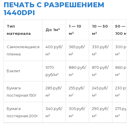
ПЕЧАТЬ С РАЗРЕШЕНИЕМ
1440DPI
Тип
1 — 10
10 — 50
50 —
До 1м²
материала
м²
м²
100 м²
Самоклеящаяся
400 руб/
365 руб/
330 руб/
300 руб
пленка
м²
м²
м²
м²
1070
880 руб/
870 руб/
860 руб
Бэклит
руб/м²
м²
м²
м²
Бумага
285 руб/
255 руб/
245 руб/
230 руб
постерная 150г
м²
м²
м²
м²
Бумага
340 руб/
305 руб/
290 руб/
275 руб
постерная 200г
м²
м²
м²
м²