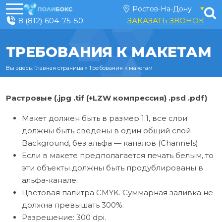
8 (812) 604-75-50
ЗАКАЗАТЬ ЗВОНОК
ТРЕБОВАНИЯ К МАКЕТАМ
Вы здесь:
Главная страница
»
Требования к макетам
Растровые (.jpg .tif (+LZW компрессия) .psd .pdf)
Макет должен быть в размер 1:1, все слои
должны быть сведены в один общий слой
Background, без альфа — каналов (Channels).
Если в макете предполагается печать белым, то
эти объекты должны быть продублированы в
альфа-канале.
Цветовая палитра CMYK. Суммарная заливка не
должна превышать 300%.
Разрешение: 300 dpi.